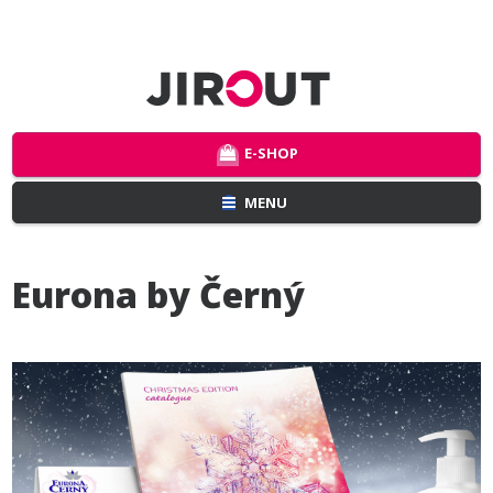
E-SHOP
MENU
Eurona by Černý