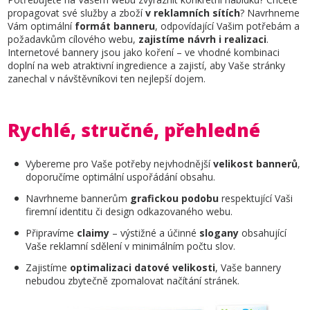
propagovat své služby a zboží
v reklamních sítích
? Navrhneme
Vám optimální
formát banneru
, odpovídající Vašim potřebám a
požadavkům cílového webu,
zajistíme návrh i realizaci
.
Internetové bannery jsou jako koření – ve vhodné kombinaci
doplní na web atraktivní ingredience a zajistí, aby Vaše stránky
zanechal v návštěvníkovi ten nejlepší dojem.
Rychlé, stručné, přehledné
Vybereme pro Vaše potřeby nejvhodnější
velikost bannerů
,
doporučíme optimální uspořádání obsahu.
Navrhneme bannerům
grafickou podobu
respektující Vaši
firemní identitu či design odkazovaného webu.
Připravíme
claimy
– výstižné a účinné
slogany
obsahující
Vaše reklamní sdělení v minimálním počtu slov.
Zajistíme
optimalizaci datové velikosti
, Vaše bannery
nebudou zbytečně zpomalovat načítání stránek.