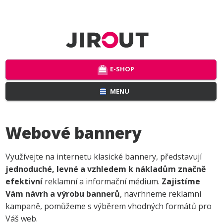
E-SHOP
MENU
Webové bannery
Využívejte na internetu klasické bannery, představují
j
ednoduché, levné
a vzhledem k nákladům
značně
efektivní
reklamní a informační médium.
Zajistíme
Vám
návrh a výrobu bannerů
, navrhneme reklamní
kampaně, pomůžeme s výběrem vhodných formátů pro
Váš web.