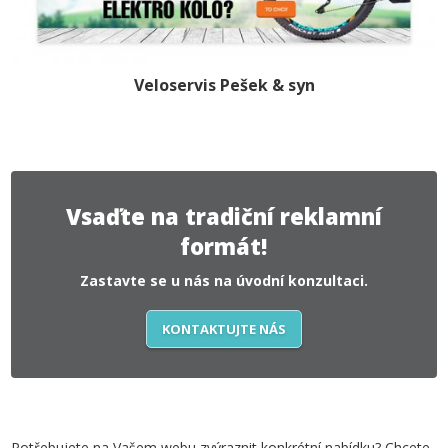
Veloservis Pešek & syn
Vsaďte na tradiční reklamní
formát!
Zastavte se u nás na úvodní konzultaci.
KONTAKTUJTE NÁS
Potřebujete na Vašem webu zvýraznit konkrétní nabídku? Chcete