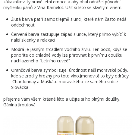
zákazníkovi ty pravé letní emoce a aby obal odrážel původní
myšlenku pánů z Vína Kamelot. Užít si léto se skvělým vínem.
Žlutá barva patří samozřejmě slunci, které nám často nedá
oddechnout.
Červená barva zastupuje západ slunce, který přímo vybízí k
nalití sklenky a relaxaci
Modrá je jasným zrcadlem vodního živlu. Ten pocit, když se
ponoříte do chladné vody lze přirovnat k prvnímu doušku
nachlazeného “Letního cuveé”
Oranžová barva symbolizuje úrodnost naší moravské půdy,
kde se zrodily hrozny pro toto víno.Jmenovitě to byly odrůdy
Chardonnay a Muškátu moravského ze samého srdce
Slovácka
přejeme Vám všem krásné léto a užijte si ho plnými doušky,
Gábina Jiroutová