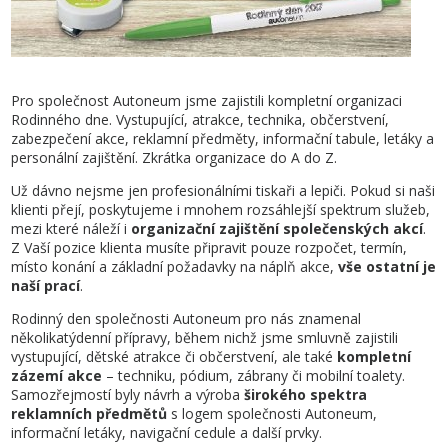
Pro společnost Autoneum jsme zajistili kompletní organizaci
Rodinného dne. Vystupující, atrakce, technika, občerstvení,
zabezpečení akce, reklamní předměty, informační tabule, letáky a
personální zajištění. Zkrátka organizace do A do Z.
Už dávno nejsme jen profesionálními tiskaři a lepiči. Pokud si naši
klienti přejí, poskytujeme i mnohem rozsáhlejší spektrum služeb,
mezi které náleží i
organizační zajištění společenských akcí
.
Z Vaší pozice klienta musíte připravit pouze rozpočet, termín,
místo konání a základní požadavky na náplň akce,
vše ostatní je
naší prací
.
Rodinný den společnosti Autoneum pro nás znamenal
několikatýdenní přípravy, během nichž jsme smluvně zajistili
vystupující, dětské atrakce či občerstvení, ale také
kompletní
zázemí akce
– techniku, pódium, zábrany či mobilní toalety.
Samozřejmostí byly návrh a výroba
širokého spektra
reklamních předmětů
s logem společnosti Autoneum,
informační letáky, navigační cedule a další prvky.