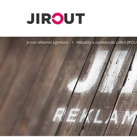
Jirout reklamní agentura
Aktuality a zajímavosti z dění JI