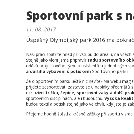
Sportovní park s 
11. 08. 2017
Úspěšný Olympijský park 2016 má pokračo
Naši práci spatříte hned při vstupu do areálu, na všech 
Stejně jako vloni jsme připravili
sadu sportovního obl
oděvů projektového týmu a asistentů u jednotlivých spor
a dalšího vybavení s potiskem
Sportovního parku.
Že o Sportovním parku ještě nic nevíte? Na webu magist
přijdete zasportovat, zastavte se u nabídky předmětů s 
exkluzivní
trička, čepice, sportovní vaky a další pr
sportovních disciplínách, ale i budoucnu.
Vysoká kvalit
budou textil a potisk stejné jako ve chvíli, kdy jste je zak
Přejeme hodně štěstí a krásné zážitky při sportu v srdci