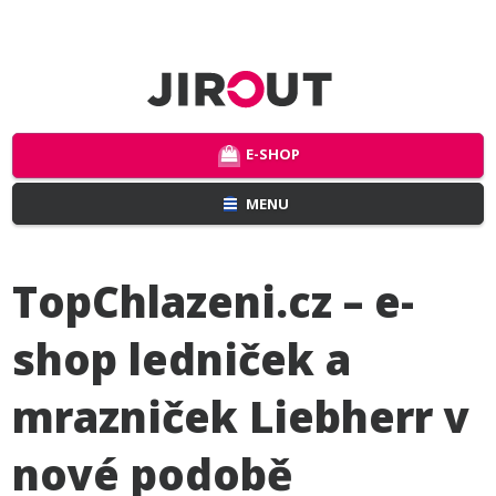
E-SHOP
MENU
TopChlazeni.cz – e-
shop ledniček a
mrazniček Liebherr v
nové podobě