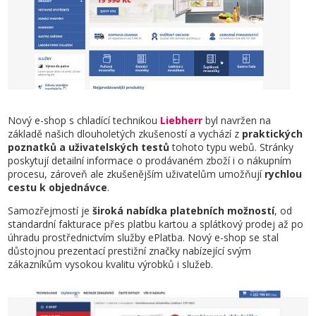
Nový e-shop s chladící technikou
Liebherr
byl navržen na
základě našich dlouholetých zkušeností a vychází z
praktických
poznatků a uživatelských testů
tohoto typu webů. Stránky
poskytují detailní informace o prodávaném zboží i o nákupním
procesu, zároveň ale zkušenějším uživatelům umožňují
rychlou
cestu k objednávce
.
Samozřejmostí je
široká nabídka platebních možností
, od
standardní fakturace přes platbu kartou a splátkový prodej až po
úhradu prostřednictvím služby ePlatba. Nový e-shop se stal
důstojnou prezentací prestižní značky nabízející svým
zákazníkům vysokou kvalitu výrobků i služeb.