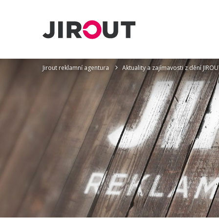
Jirout reklamní agentura
Aktuality a zajímavosti z dění JI